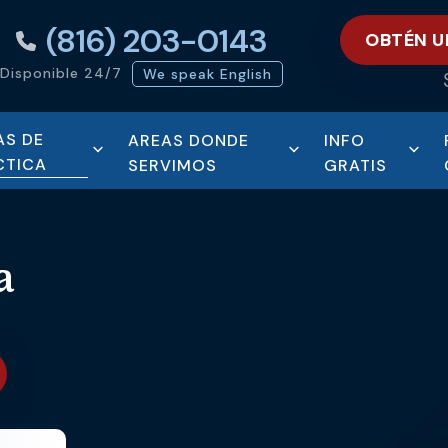
(816) 203-0143
OBTÉN U
Disponible 24/7
We speak English
AS DE
AREAS DONDE
INFO
CTICA
SERVIMOS
GRATIS
a