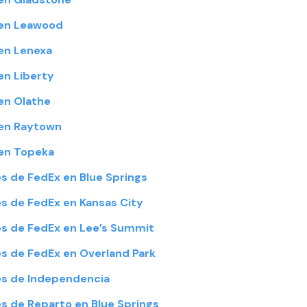
 en Leawood
en Lenexa
n Liberty
en Olathe
en Raytown
en Topeka
 de FedEx en Blue Springs
 de FedEx en Kansas City
s de FedEx en Lee’s Summit
 de FedEx en Overland Park
s de Independencia
 de Reparto en Blue Springs