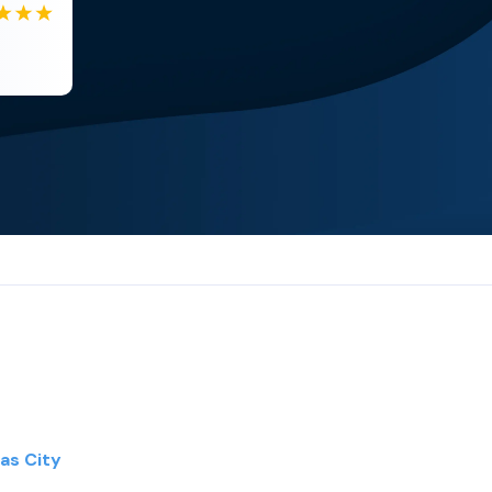
EB
Eboni Bowie
Clara extremely helpful and ve...
as City