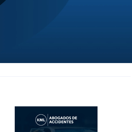
JL
Jerrica Lou
Samantha was super helpful in ...