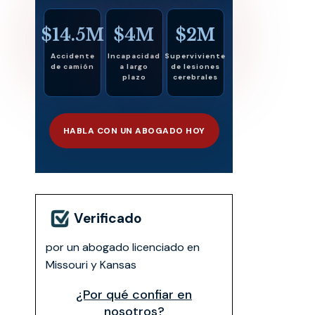
$14.5M
$4M
$2M
Accidente
Incapacidad
Superviviente
de camión
a largo
de lesiones
plazo
cerebrales
HABLA CON UN ABOGADO HOY
Verificado
por un abogado licenciado en
Missouri y Kansas
¿Por qué confiar en
nosotros?