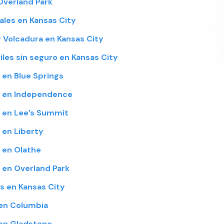
Overland Park
les en Kansas City
 Volcadura en Kansas City
es sin seguro en Kansas City
 en Blue Springs
a en Independence
a en Lee’s Summit
 en Liberty
 en Olathe
 en Overland Park
s en Kansas City
en Columbia
en Gladstone