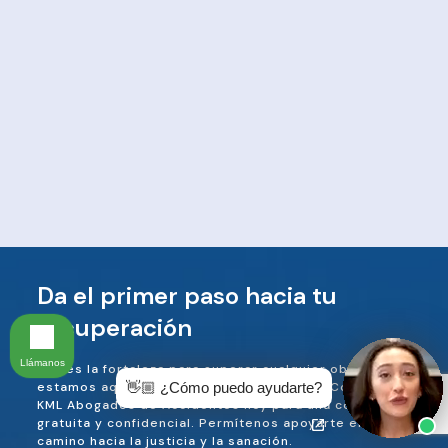
Da el primer paso hacia tu
recuperación
Llámanos
Tienes la fortaleza para superar cualquier obstáculo, y
👋🏼 ¿Cómo puedo ayudarte?
estamos aquí para ayudarte en el camino. Contacta a
KML Abogados de Accidentes hoy para una consulta
gratuita y confidencial. Permítenos apoyarte en tu
camino hacia la justicia y la sanación.