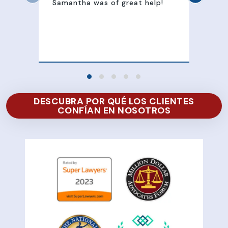
Samantha was of great help!
Sam
att
100
of 
DESCUBRA POR QUÉ LOS CLIENTES
CONFÍAN EN NOSOTROS