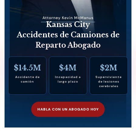
Kansas City
Accidentes de Camiones de
Reparto Abogado
$14.5M
$4M
$2M
Accidente de
Incapacidad a
Superviviente
camión
largo plazo
de lesiones
cerebrales
HABLA CON UN ABOGADO HOY