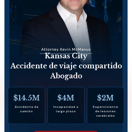
Kansas City
Accidente de viaje compartido
Abogado
$14.5M
$4M
$2M
Accidente de
Incapacidad a
Superviviente
camión
largo plazo
de lesiones
cerebrales