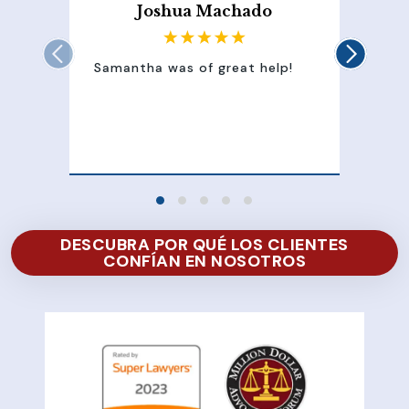
Joshua Machado
Samantha was of great help!
Sam
att
100
of 
DESCUBRA POR QUÉ LOS CLIENTES
CONFÍAN EN NOSOTROS