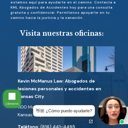
estamos aquí para ayudarte en el camino. Contacta a
KML Abogados de Accidentes hoy para una consulta
gratuita y confidencial. Permítenos apoyarte en tu
camino hacia la justicia y la sanación.
Visita nuestras oficinas:
Kevin McManus Law: Abogados de
lesiones personales y accidentes en
Kansas City
Llámanos
1100 Main St Suite 2300
👋🏼 ¿Cómo puedo ayudarte?
Kansas City, Missouri 64105
Teléfono:
(816) 441-4495