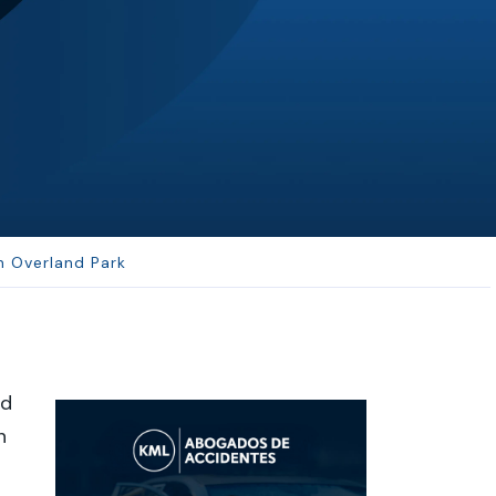
SH
Sepehr Haghi
Best law firm in Kansas City a...
n Overland Park
nd
n