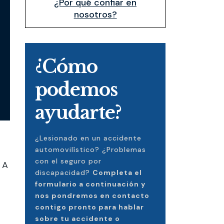
¿Por qué confiar en
nosotros?
¿Cómo
podemos
ayudarte?
¿Lesionado en un accidente
automovilístico? ¿Problemas
con el seguro por
 A
discapacidad?
Completa el
formulario a continuación y
nos pondremos en contacto
contigo pronto para hablar
sobre tu accidente o