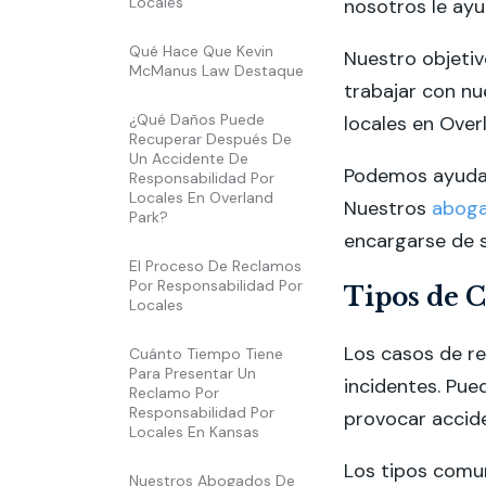
Locales
nosotros le ay
Qué Hace Que Kevin
Nuestro objetiv
McManus Law Destaque
trabajar con n
¿Qué Daños Puede
locales en Over
Recuperar Después De
Un Accidente De
Podemos ayudar
Responsabilidad Por
Locales En Overland
Nuestros
aboga
Park?
encargarse de s
El Proceso De Reclamos
Por Responsabilidad Por
Tipos de C
Locales
Los casos de r
Cuánto Tiempo Tiene
Para Presentar Un
incidentes. Pu
Reclamo Por
Responsabilidad Por
provocar accide
Locales En Kansas
Los tipos comun
Nuestros Abogados De