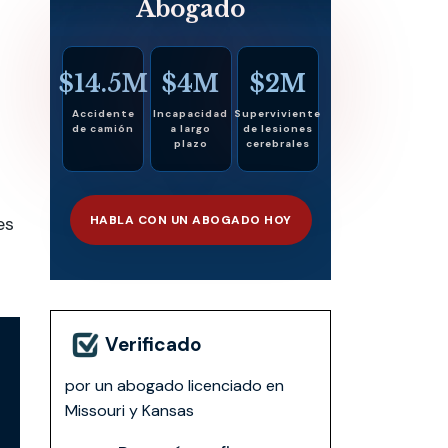
Abogado
$14.5M
$4M
$2M
Accidente
Incapacidad
Superviviente
de camión
a largo
de lesiones
plazo
cerebrales
es
HABLA CON UN ABOGADO HOY
Verificado
por un abogado licenciado en
Missouri y Kansas