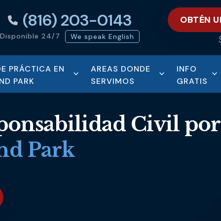
(816) 203-0143
OBTÉN U
Disponible 24/7
We speak English
DE PRÁCTICA EN
AREAS DONDE
INFO
ND PARK
SERVIMOS
GRATIS
onsabilidad Civil por
nd Park