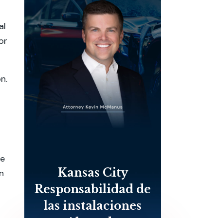
al
or
n.
de
Kansas City
n
Responsabilidad de
las instalaciones