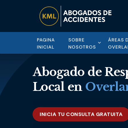
PAGINA
SOBRE
ÁREAS 
INICIAL
NOSOTROS
OVERLA
Abogado de Resp
Local en
Overla
INICIA TU CONSULTA GRATUITA