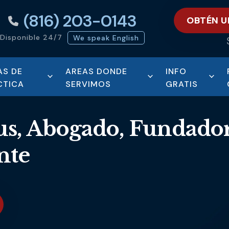
(816) 203-0143
OBTÉN U
Disponible 24/7
We speak English
AS DE
AREAS DONDE
INFO
CTICA
SERVIMOS
GRATIS
us, Abogado, Fundado
nte