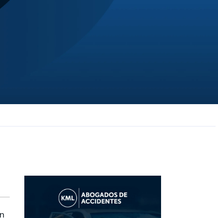
JL
Jerrica Lou
Samantha was super helpful in ...
en