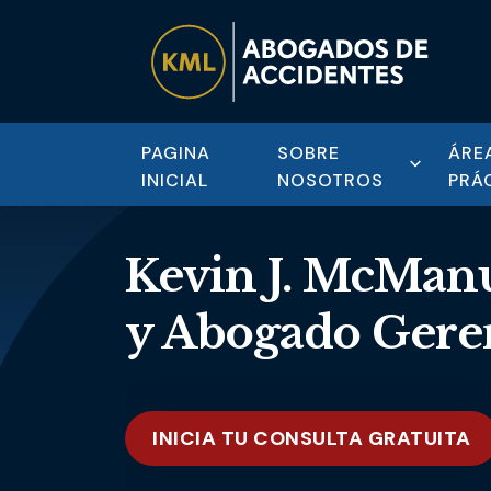
PAGINA
SOBRE
ÁRE
INICIAL
NOSOTROS
PRÁ
Kevin J. McMan
y Abogado Gere
INICIA TU CONSULTA GRATUITA