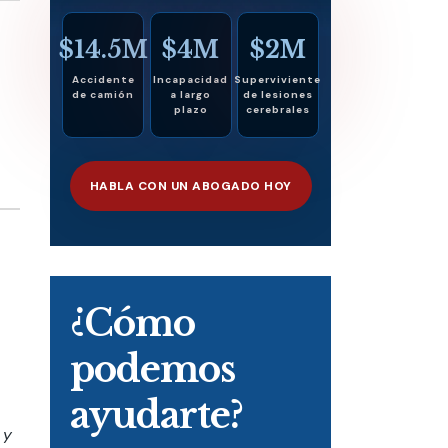
$14.5M
$4M
$2M
Accidente
Incapacidad
Superviviente
de camión
a largo
de lesiones
plazo
cerebrales
HABLA CON UN ABOGADO HOY
¿Cómo
podemos
ayudarte?
 y