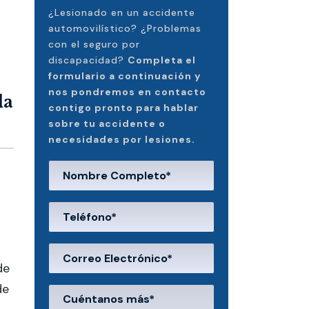
¿Lesionado en un accidente
automovilístico? ¿Problemas
con el seguro por
discapacidad?
Completa el
formulario a continuación y
nos pondremos en contacto
la
contigo pronto para hablar
sobre tu accidente o
necesidades por lesiones.
de
de