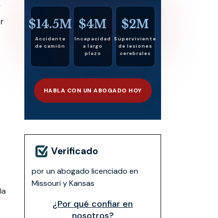
y
r
$14.5M
$4M
$2M
Accidente
Incapacidad
Superviviente
de camión
a largo
de lesiones
plazo
cerebrales
HABLA CON UN ABOGADO HOY
Verificado
por un abogado licenciado en
Missouri y Kansas
la
¿Por qué confiar en
nosotros?