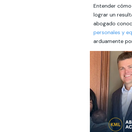
Entender cómo s
lograr un resul
abogado conoce
personales y eq
arduamente po