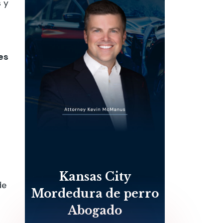
 y
es
Kansas City
de
Mordedura de perro
Abogado