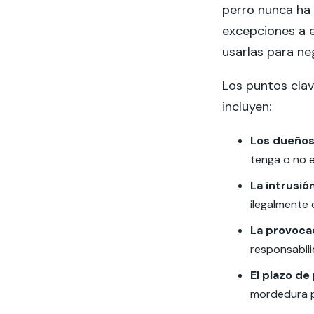
perro nunca ha
excepciones a e
usarlas para ne
Los puntos clav
incluyen:
Los dueños
tenga o no e
La intrusió
ilegalmente 
La provoca
responsabil
El plazo de
mordedura p