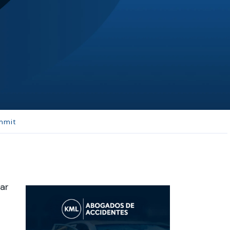
JL
Jerrica Lou
Samantha was super helpful in ...
mmit
ar