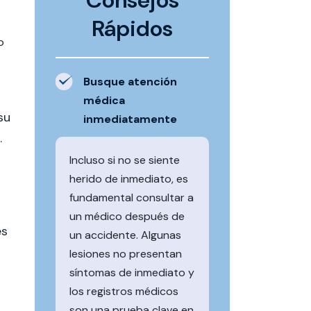
Consejos
Rápidos
o
Busque atención
médica
su
inmediatamente
.
Incluso si no se siente
herido de inmediato, es
fundamental consultar a
un médico después de
es
un accidente. Algunas
lesiones no presentan
síntomas de inmediato y
los registros médicos
son una prueba clave en