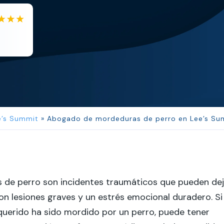
EB
Eboni Bowie
Clara extremely helpful and ve...
e’s Summit
»
Abogado de mordeduras de perro en Lee’s Su
 de perro son incidentes traumáticos que pueden dej
con lesiones graves y un estrés emocional duradero. Si
querido ha sido mordido por un perro, puede tener