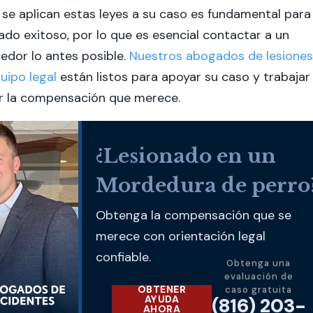
e aplican estas leyes a su caso es fundamental para
tado exitoso, por lo que es esencial contactar a un
dor lo antes posible.
Nuestros abogados de lesiones
uipo legal
están listos para apoyar su caso y trabajar
r la compensación que merece.
¿Lesionado en un
Mordedura de perro
Obtenga la compensación que se
merece con orientación legal
confiable.
Obtenga una
evaluación de
OBTENER
caso gratuita
AYUDA
(816) 203-
AHORA