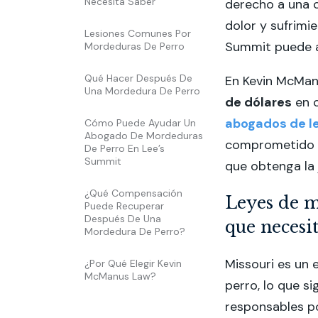
Necesita Saber
derecho a una 
dolor y sufrimi
Lesiones Comunes Por
Summit puede ay
Mordeduras De Perro
Qué Hacer Después De
En Kevin McMan
Una Mordedura De Perro
de dólares
en 
abogados de l
Cómo Puede Ayudar Un
Abogado De Mordeduras
comprometido a
De Perro En Lee’s
Summit
que obtenga la 
¿Qué Compensación
Leyes de m
Puede Recuperar
Después De Una
que necesi
Mordedura De Perro?
Missouri es un 
¿Por Qué Elegir Kevin
McManus Law?
perro, lo que s
responsables po