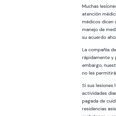
Muchas lesione
atención médica
médicos dicen q
manejo de medi
su acuerdo aho
La compañía de
rápidamente y p
embargo, nues
no les permitir
Si sus lesiones 
actividades dia
pagada de cuida
residencias as