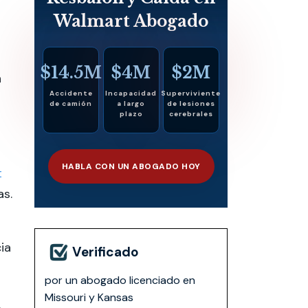
Walmart Abogado
$14.5M
$4M
$2M
n
Accidente
Incapacidad
Superviviente
de camión
a largo
de lesiones
plazo
cerebrales
HABLA CON UN ABOGADO HOY
t
as.
ia
Verificado
por un abogado licenciado en
Missouri y Kansas