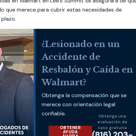
aídas en Walmart en Lee’s Summit se asegurará de qu
do que merece para cubrir estas necesidades de
 plazo.
¿Lesionado en un
Accidente de
Resbalón y Caída en
Walmart?
Obtenga la compensación que se
merece con orientación legal
confiable.
Obtenga una
evaluación de
OBTENER
caso gratuita
AYUDA
(816) 203-
AHORA