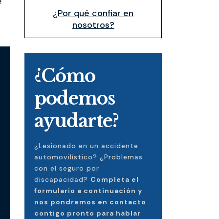
e
¿Por qué confiar en
nosotros?
¿Cómo
podemos
ayudarte?
¿Lesionado en un accidente
automovilístico? ¿Problemas
con el seguro por
discapacidad?
Completa el
formulario a continuación y
nos pondremos en contacto
contigo pronto para hablar