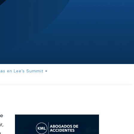
JL
Jerrica Lou
Samantha was super helpful in ...
as en Lee’s Summit
»
le
r,
u