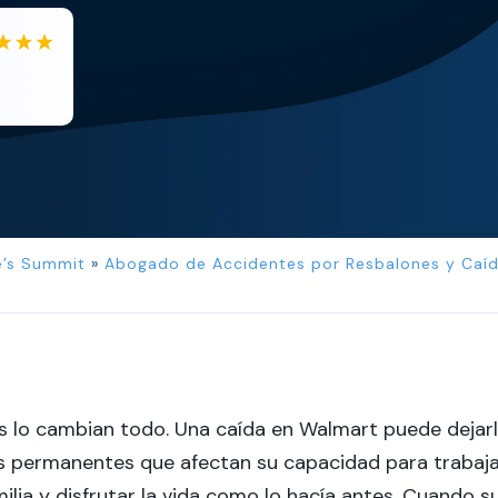
EB
Eboni Bowie
Clara extremely helpful and ve...
e’s Summit
»
Abogado de Accidentes por Resbalones y Caíd
s lo cambian todo. Una caída en Walmart puede dejar
s permanentes que afectan su capacidad para trabaja
milia y disfrutar la vida como lo hacía antes. Cuando s