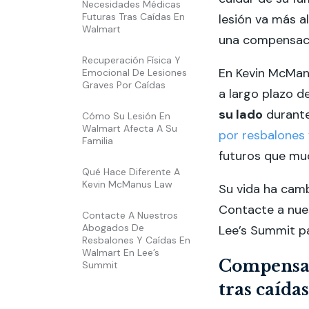
Necesidades Médicas
Futuras Tras Caídas En
lesión va más a
Walmart
una compensaci
Recuperación Física Y
En Kevin McMan
Emocional De Lesiones
Graves Por Caídas
a largo plazo d
su lado
durante
Cómo Su Lesión En
Walmart Afecta A Su
por resbalones 
Familia
futuros que mu
Qué Hace Diferente A
Kevin McManus Law
Su vida ha camb
Contacte a nue
Contacte A Nuestros
Abogados De
Lee’s Summit p
Resbalones Y Caídas En
Walmart En Lee’s
Compensac
Summit
tras caída