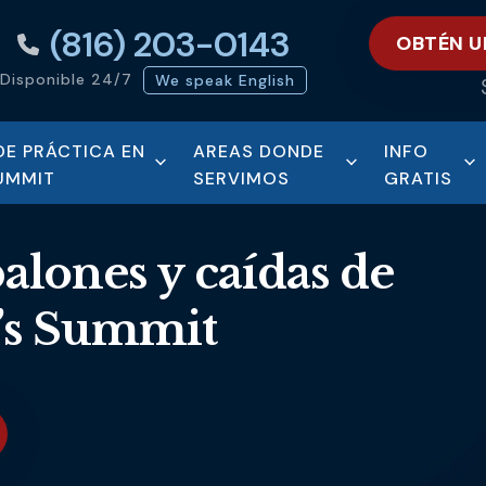
(816) 203-0143
OBTÉN U
Disponible 24/7
We speak English
DE PRÁCTICA EN
AREAS DONDE
INFO
SUMMIT
SERVIMOS
GRATIS
alones y caídas de
’s Summit