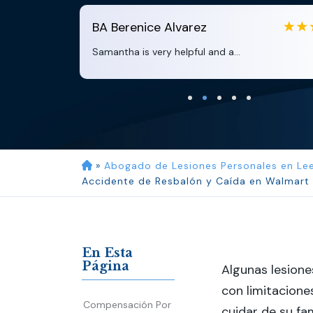
BA
Berenice Alvarez
Samantha is very helpful and a...
»
Abogado de Lesiones Personales en Le
Accidente de Resbalón y Caída en Walmart
En Esta
Página
Algunas lesione
con limitacione
Compensación Por
cuidar de su fa