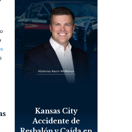
to
e
es
s
Kansas City
as
Accidente de
Resbalón y Caída en