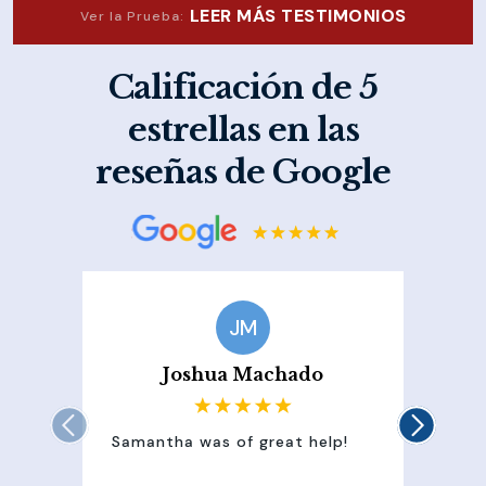
LEER MÁS TESTIMONIOS
Ver la Prueba:
Calificación de 5
estrellas en las
reseñas de Google
JM
Joshua Machado
Samantha was of great help!
Sam
att