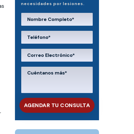
necesidades por lesiones.
as
o
r