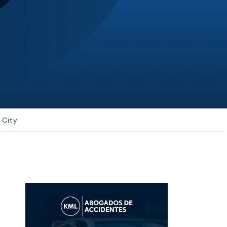
SH
Sepehr Haghi
 helpful in ...
Best law firm in Kansas C
 City