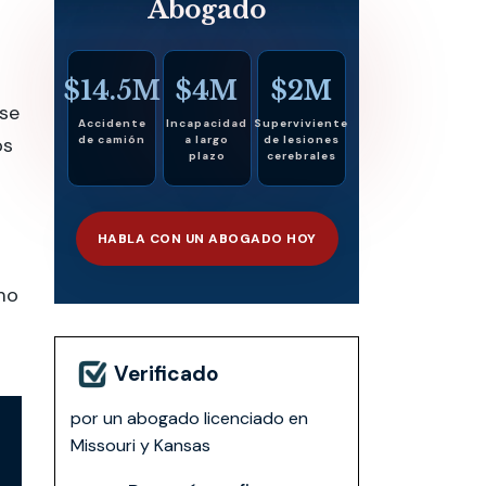
Abogado
$14.5M
$4M
$2M
ase
Accidente
Incapacidad
Superviviente
os
de camión
a largo
de lesiones
plazo
cerebrales
HABLA CON UN ABOGADO HOY
mo
Verificado
por un abogado licenciado en
Missouri y Kansas