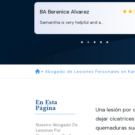
enice Alvarez
EB
Eboni B
 is very helpful and a...
Clara extremel
»
Abogado de Lesiones Personales en Ka
En Esta
Página
Una lesión por
dejar cicatrice
Nuestro Abogado De
quemaduras sue
Lesiones Por