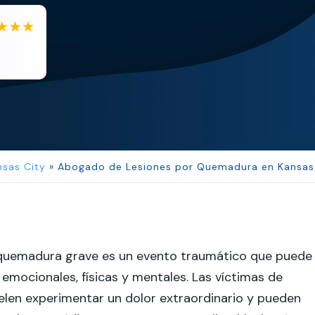
owie
JL
Jerrica Lou
y helpful and ve...
Samantha was super
nsas City
»
Abogado de Lesiones por Quemadura en Kansas
 quemadura grave es un evento traumático que puede
s emocionales, físicas y mentales. Las víctimas de
len experimentar un dolor extraordinario y pueden