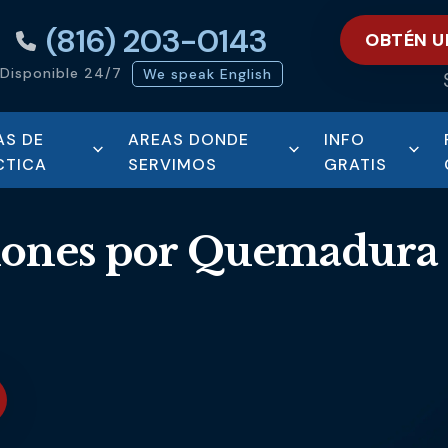
(816) 203-0143
OBTÉN U
Disponible 24/7
We speak English
AS DE
AREAS DONDE
INFO
CTICA
SERVIMOS
GRATIS
iones por Quemadura