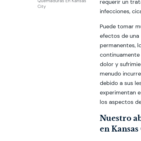
Quemaduras En Kansas
requerir un tra
City
infecciones, cica
Puede tomar mu
efectos de una
permanentes, lo
continuamente 
dolor y sufrimi
menudo incurren
debido a sus le
experimentan e
los aspectos de
Nuestro a
en Kansas 