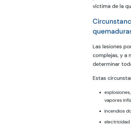
víctima de la q
Circunstanci
quemadura
Las lesiones p
complejas, y a 
determinar toda
Estas circunsta
explosiones,
vapores infl
incendios d
electricidad