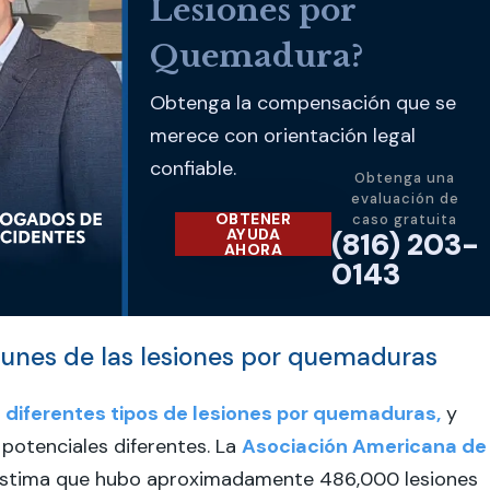
Lesiones por
Quemadura?
Obtenga la compensación que se
merece con orientación legal
confiable.
Obtenga una
evaluación de
OBTENER
caso gratuita
AYUDA
(816) 203-
AHORA
0143
nes de las lesiones por quemaduras
s
diferentes tipos de lesiones por quemaduras,
y
potenciales diferentes. La
Asociación Americana de
stima que hubo aproximadamente 486,000 lesiones