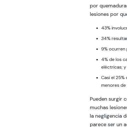
por quemaduras
lesiones por q
43% involucr
34% resulta
9% ocurren 
4% de los c
eléctricas; y
Casi el 25%
menores de 
Pueden surgir c
muchas lesione
la negligencia 
parece ser un a