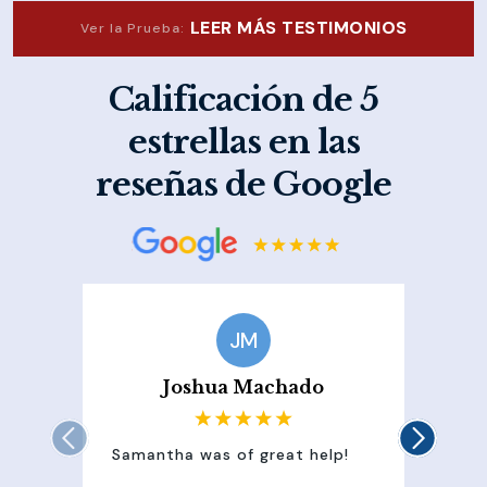
LEER MÁS TESTIMONIOS
Ver la Prueba:
Calificación de 5
estrellas en las
reseñas de Google
JM
Joshua Machado
Samantha was of great help!
Sam
att