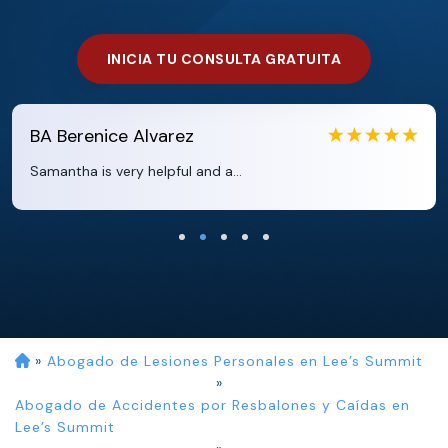
INICIA TU CONSULTA GRATUITA
EB
Eboni Bowie
Clara extremely helpful and ve...
»
Abogado de Lesiones Personales en Lee’s Summit
»
Abogado de Accidentes por Resbalones y Caídas en
Lee’s Summit