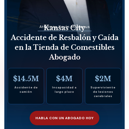
Kansas City
Accidente de Resbalón y Caída
en la Tienda de Comestibles
Abogado
$14.5M
$4M
$2M
Accidente de
Incapacidad a
Superviviente
camión
largo plazo
de lesiones
cerebrales
HABLA CON UN ABOGADO HOY