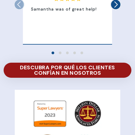
Samantha was of great help!
Sam
att
100
of 
DESCUBRA POR QUÉ LOS CLIENTES
CONFÍAN EN NOSOTROS