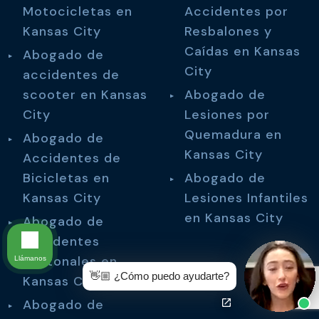
Motocicletas en
Accidentes por
Kansas City
Resbalones y
Caídas en Kansas
Abogado de
City
accidentes de
scooter en Kansas
Abogado de
City
Lesiones por
Quemadura en
Abogado de
Kansas City
Accidentes de
Bicicletas en
Abogado de
Kansas City
Lesiones Infantiles
en Kansas City
Abogado de
Accidentes
Peatonales en
Llámanos
👋🏼 ¿Cómo puedo ayudarte?
Kansas City
Abogado de