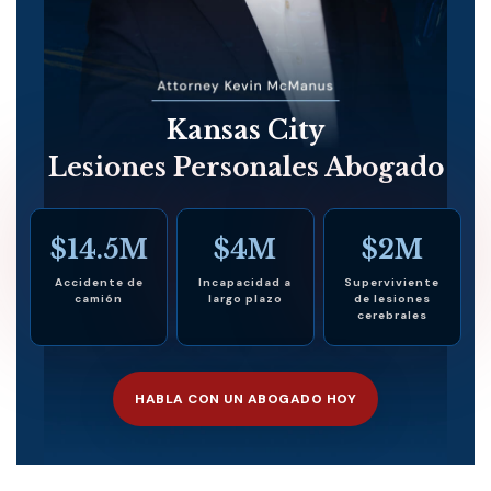
Kansas City
Lesiones Personales Abogado
$14.5M
$4M
$2M
Accidente de
Incapacidad a
Superviviente
camión
largo plazo
de lesiones
cerebrales
HABLA CON UN ABOGADO HOY