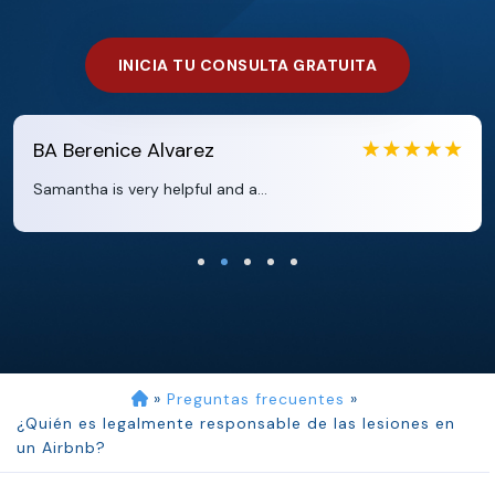
INICIA TU CONSULTA GRATUITA
EB
Eboni Bowie
Clara extremely helpful and ve...
»
Preguntas frecuentes
»
¿Quién es legalmente responsable de las lesiones en
un Airbnb?