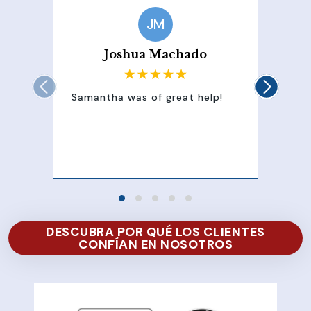
JM
Joshua Machado
Samantha was of great help!
Sam
att
100
of 
DESCUBRA POR QUÉ LOS CLIENTES
CONFÍAN EN NOSOTROS