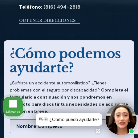
Teléfono:
(816) 494-2818
OBTENER DIRECCIONES
¿Cómo podemos
ayudarte?
¿Sufriste un accidente automovilístico? ¿Tienes
problemas con el seguro por discapacidad?
Completa el
formulario a continuación y nos pondremos en
contacto para discutir tus necesidades de accidente
o lesión en breve.
Llámanos
👋🏼 ¿Cómo puedo ayudarte?