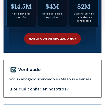
$14.5M
$4M
$2M
Accidente de
Incapacidad a
Superviviente
camión
largo plazo
de lesiones
cerebrales
HABLA CON UN ABOGADO HOY
Verificado
por un abogado licenciado en Missouri y Kansas
¿Por qué confiar en nosotros?