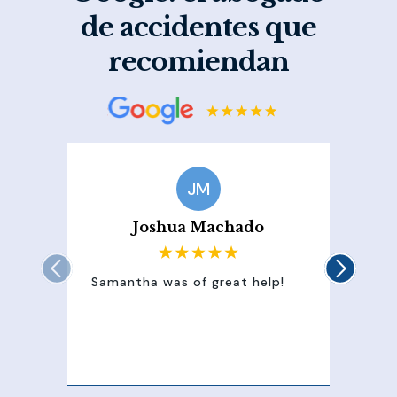
de accidentes que
recomiendan
JM
Joshua Machado
Samantha was of great help!
Sam
att
100
of 