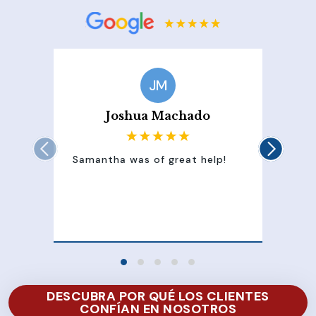
JM
Joshua Machado
Samantha was of great help!
Sam
att
100
of 
DESCUBRA POR QUÉ LOS CLIENTES
CONFÍAN EN NOSOTROS