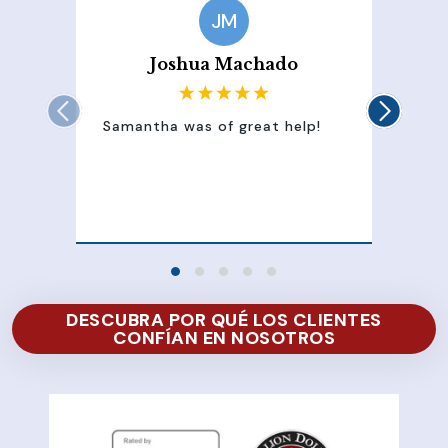
JM
Joshua Machado
Samantha was of great help!
Sam
att
100
of 
DESCUBRA POR QUÉ LOS CLIENTES
CONFÍAN EN NOSOTROS