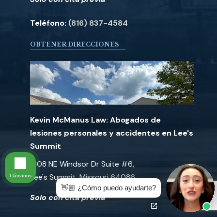
Teléfono:
(816) 837-4584
OBTENER DIRECCIONES
Kevin McManus Law: Abogados de
lesiones personales y accidentes en Lee's
Summit
1308 NE Windsor Dr Suite #6,
Lee's Summit, Missouri 64086
Llámanos
👋🏼 ¿Cómo puedo ayudarte?
Solo con cita previa