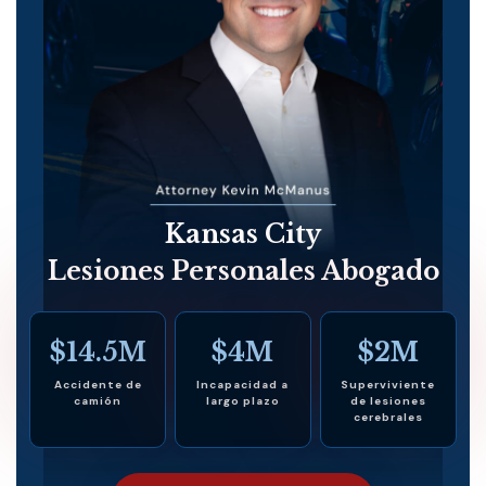
Kansas City
Lesiones Personales Abogado
$14.5M
$4M
$2M
Accidente de
Incapacidad a
Superviviente
camión
largo plazo
de lesiones
cerebrales