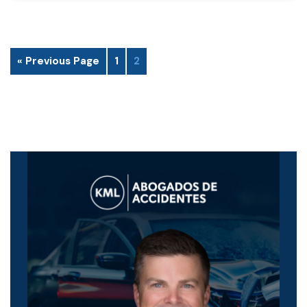
« Previous Page
1
2