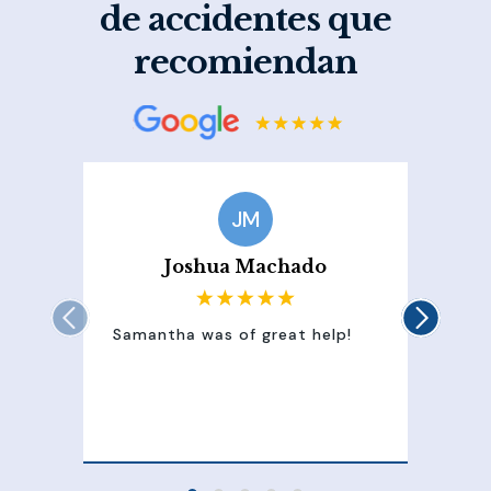
de accidentes que
recomiendan
JM
Joshua Machado
Samantha was of great help!
Sam
att
100
of 