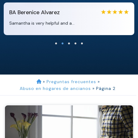
ez
EB
Eboni Bowie
l and a...
Clara extremely helpful 
»
Preguntas frecuentes
»
Abuso en hogares de ancianos
»
Página 2