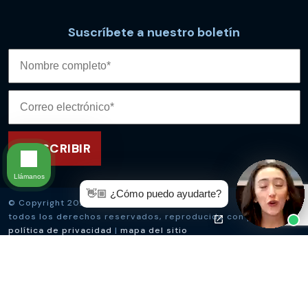
Suscríbete a nuestro boletín
Llámanos
👋🏼 ¿Cómo puedo ayudarte?
© Copyright 2026
Kevin McManus Law
,
todos los derechos reservados, reproducido con permiso
política de privacidad
|
mapa del sitio
La información proporcionada por este sitio web no
constituye asesoramiento legal. La elección de un abogado
es una decisión importante y no debe basarse únicamente
en anuncios. Los resultados pasados no garantizan
resultados futuros y cada caso es diferente y se juzga por