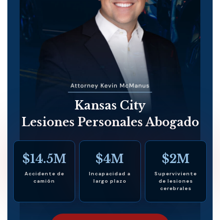
Kansas City
Lesiones Personales Abogado
$14.5M
$4M
$2M
Accidente de
Incapacidad a
Superviviente
camión
largo plazo
de lesiones
cerebrales