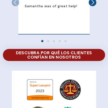
Samantha was of great help!
Sam
att
100
of 
DESCUBRA POR QUÉ LOS CLIENTES
CONFÍAN EN NOSOTROS