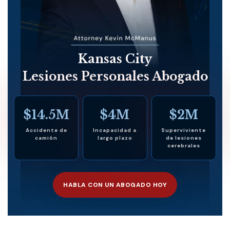
Kansas City
Lesiones Personales Abogado
$14.5M
$4M
$2M
Accidente de
Incapacidad a
Superviviente
camión
largo plazo
de lesiones
cerebrales
HABLA CON UN ABOGADO HOY