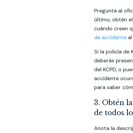
Pregunta al ofic
último, obtén e
cuándo creen qu
de accidente
al
Si la policía de
deberás present
del KCPD, o pue
accidente ocurr
para saber cómo
3. Obtén l
de todos l
Anota la descri