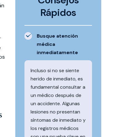
Consejos
án
Rápidos
Busque atención
r
médica
e
inmediatamente
os
Incluso si no se siente
herido de inmediato, es
fundamental consultar a
un médico después de
un accidente. Algunas
lesiones no presentan
s
síntomas de inmediato y
los registros médicos
son una prueba clave en