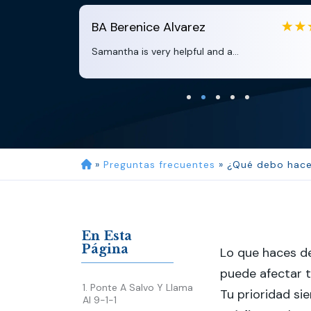
BA
Berenice Alvarez
E
Samantha is very helpful and a...
C
»
Preguntas frecuentes
»
¿Qué debo hace
En Esta
Página
Lo que haces d
puede afectar t
1. Ponte A Salvo Y Llama
Tu prioridad s
Al 9-1-1