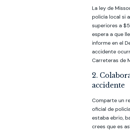
La ley de Missou
policía local si
superiores a $50
espera a que ll
informe en el D
accidente ocurr
Carreteras de M
2. Colabora
accidente
Comparte un rel
oficial de poli
estaba ebrio, ba
crees que es así