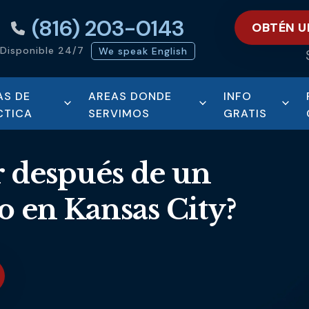
(816) 203-0143
OBTÉN U
Disponible 24/7
We speak English
AS DE
AREAS DONDE
INFO
CTICA
SERVIMOS
GRATIS
 después de un
o en Kansas City?