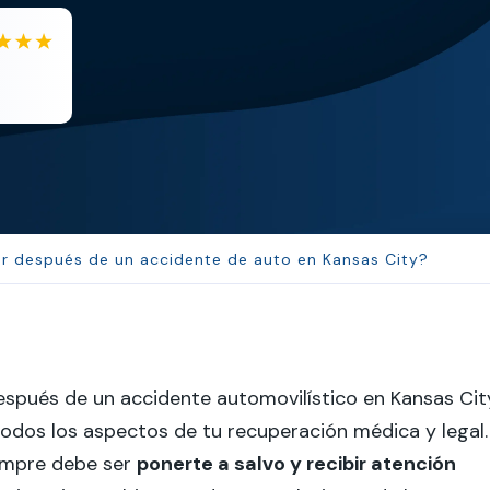
B
Eboni Bowie
JL
Je
lara extremely helpful and ve...
Samant
r después de un accidente de auto en Kansas City?
espués de un accidente automovilístico en Kansas Cit
odos los aspectos de tu recuperación médica y legal.
iempre debe ser
ponerte a salvo y recibir atención