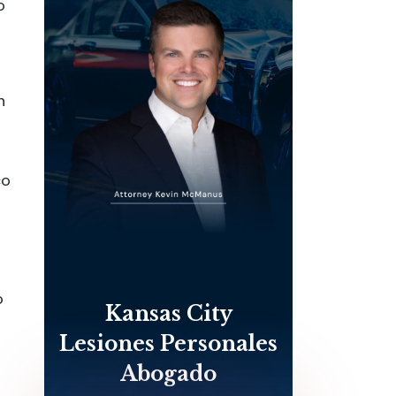
o
n
co
o
Kansas City
Lesiones Personales
Abogado