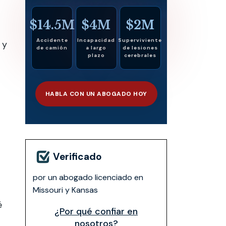
$14.5M
$4M
$2M
Accidente
Incapacidad
Superviviente
 y
de camión
a largo
de lesiones
plazo
cerebrales
HABLA CON UN ABOGADO HOY
Verificado
por un abogado licenciado en
Missouri y Kansas
é
¿Por qué confiar en
nosotros?