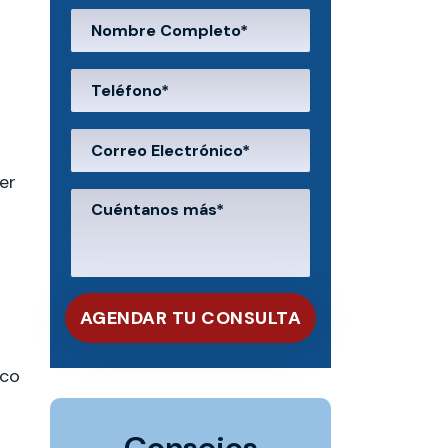
a
er
ico