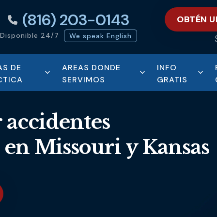
(816) 203-0143
OBTÉN U
Disponible 24/7
We speak English
AS DE
AREAS DONDE
INFO
CTICA
SERVIMOS
GRATIS
 accidentes
 en Missouri y Kansas