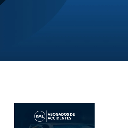
JL
Jerrica Lou
Samantha was super helpful in ...