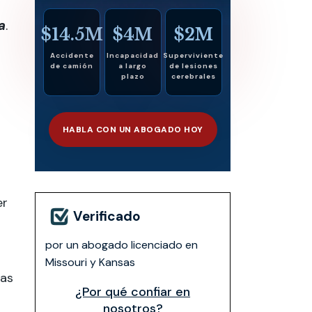
a
.
$14.5M
$4M
$2M
Accidente
Incapacidad
Superviviente
de camión
a largo
de lesiones
plazo
cerebrales
HABLA CON UN ABOGADO HOY
er
Verificado
por un abogado licenciado en
Missouri y Kansas
Las
¿Por qué confiar en
nosotros?