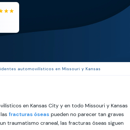
EB
Eboni Bowie
Clara extremely helpful and ve...
identes automovilísticos en Missouri y Kansas
lísticos en Kansas City y en todo Missouri y Kansas
 las
fracturas óseas
pueden no parecer tan graves
 un traumatismo craneal, las fracturas óseas siguen