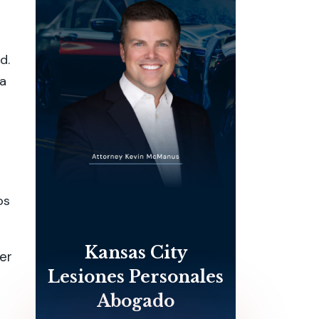
d.
da
os
Kansas City
er
Lesiones Personales
Abogado