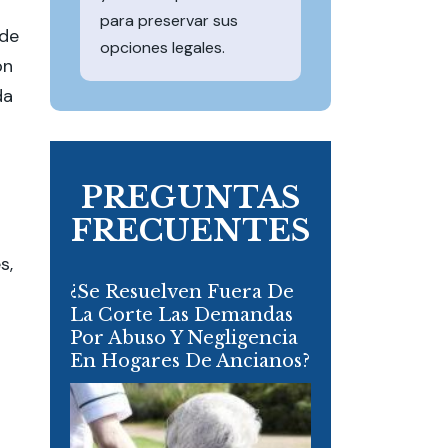
para preservar sus
 de
opciones legales.
on
da
PREGUNTAS
FRECUENTES
s,
¿Se Resuelven Fuera De
La Corte Las Demandas
Por Abuso Y Negligencia
En Hogares De Ancianos?