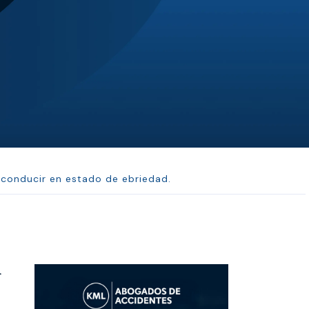
SH
Sepehr Haghi
n ...
Best law firm in Kansas City a...
 conducir en estado de ebriedad.
i