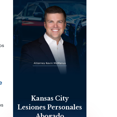
os
e
Kansas City
os
Lesiones Personales
Abogado