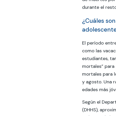
durante el rest
¿Cuáles son
adolescent
El período entre
como las vacaci
estudiantes, ta
mortales” para 
mortales para l
y agosto. Una 
edades más jóv
Según el Depar
(DHHS), aproxim