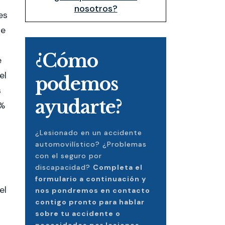
nosotros?
es
de
¿Cómo
e
el
podemos
s
ayudarte?
9%
¿Lesionado en un accidente
automovilístico? ¿Problemas
con el seguro por
discapacidad?
Completa el
formulario a continuación y
el
nos pondremos en contacto
contigo pronto para hablar
sobre tu accidente o