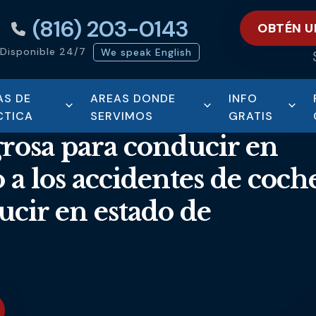
(816) 203-0143
OBTÉN U
Disponible 24/7
We speak English
AS DE
AREAS DONDE
INFO
CTICA
SERVIMOS
GRATIS
grosa para conducir en
 a los accidentes de coch
ucir en estado de