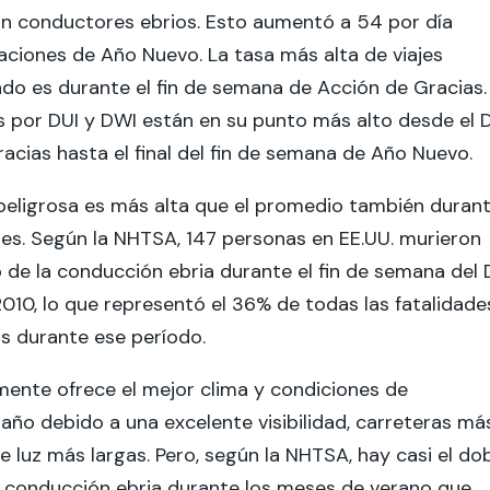
on conductores ebrios. Esto aumentó a 54 por día
aciones de Año Nuevo. La tasa más alta de viajes
ado es durante el fin de semana de Acción de Gracias.
 por DUI y DWI están en su punto más alto desde el D
acias hasta el final del fin de semana de Año Nuevo.
peligrosa es más alta que el promedio también duran
des. Según la NHTSA, 147 personas en EE.UU. murieron
de la conducción ebria durante el fin de semana del 
2010, lo que representó el 36% de todas las fatalidade
as durante ese período.
mente ofrece el mejor clima y condiciones de
año debido a una excelente visibilidad, carreteras má
e luz más largas. Pero, según la NHTSA, hay casi el do
 conducción ebria durante los meses de verano que