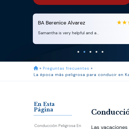
varez
EB
Eboni Bowie
elpful and a...
Clara extremely helpful 
»
Preguntas frecuentes
»
La época más peligrosa para conducir en K
En Esta
Página
Conducción
Conducción Peligrosa En
Las vacaciones