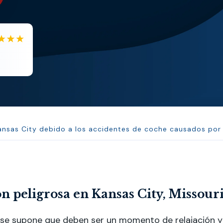
JL
Jerrica Lou
and ve...
Samantha was super helpful i
ansas City debido a los accidentes de coche causados por
 peligrosa en Kansas City, Missour
 se supone que deben ser un momento de relajación y