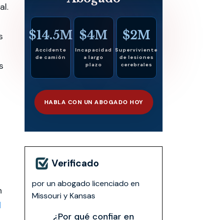
al.
$14.5M
$4M
$2M
s
Accidente
Incapacidad
Superviviente
de camión
a largo
de lesiones
s
plazo
cerebrales
HABLA CON UN ABOGADO HOY
Verificado
por un abogado licenciado en
n
Missouri y Kansas
d
¿Por qué confiar en