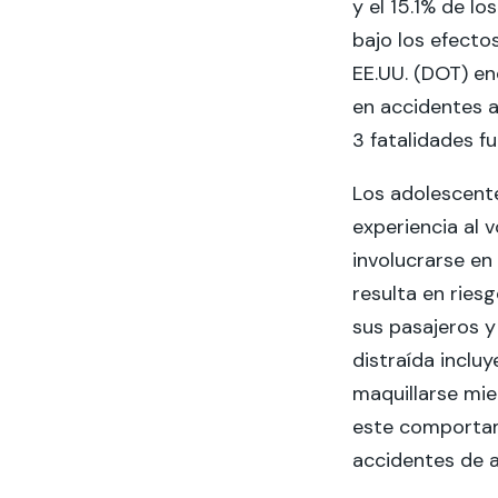
y el 15.1% de l
bajo los efecto
EE.UU. (DOT) en
en accidentes 
3 fatalidades f
Los adolescent
experiencia al 
involucrarse en
resulta en rie
sus pasajeros 
distraída incluy
maquillarse mie
este comportam
accidentes de 