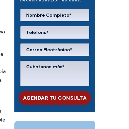
necesidades por lesiones.
ía
te
Día
s
s
ble