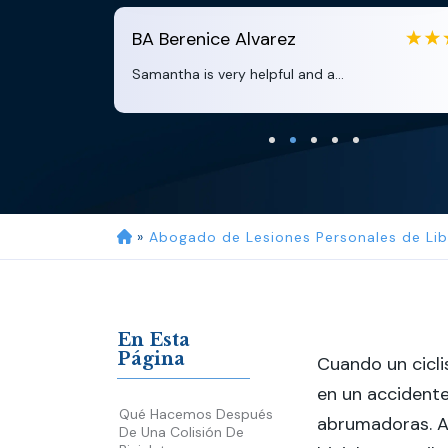
BA
Berenice Alvarez
Samantha is very helpful and a...
»
Abogado de Lesiones Personales de Lib
En Esta
Página
Cuando un cicli
en un accidente
Qué Hacemos Después
abrumadoras. A
De Una Colisión De