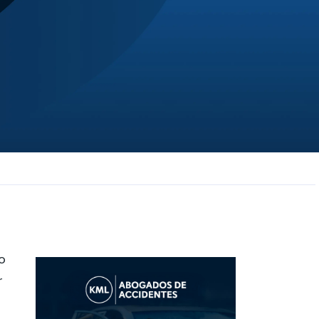
JL
Jerrica Lou
Samantha was super helpful in ...
o
r