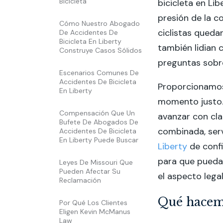
Bicicleta
bicicleta en Lib
presión de la 
Cómo Nuestro Abogado
ciclistas queda
De Accidentes De
Bicicleta En Liberty
también lidian 
Construye Casos Sólidos
preguntas sobre
Escenarios Comunes De
Accidentes De Bicicleta
Proporcionamos 
En Liberty
momento justo.
Compensación Que Un
avanzar con cla
Bufete De Abogados De
combinada, se
Accidentes De Bicicleta
En Liberty Puede Buscar
Liberty
de confi
para que pueda
Leyes De Missouri Que
Pueden Afectar Su
el aspecto legal
Reclamación
Qué hacemo
Por Qué Los Clientes
Eligen Kevin McManus
Law