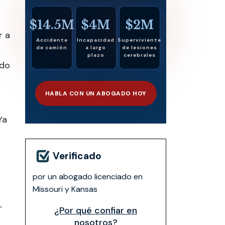
$14.5M
$4M
$2M
r a
Accidente
Incapacidad
Superviviente
de camión
a largo
de lesiones
plazo
cerebrales
ado
HABLA CON UN ABOGADO HOY
Ya
Verificado
por un abogado licenciado en
Missouri y Kansas
,
¿Por qué confiar en
nosotros?