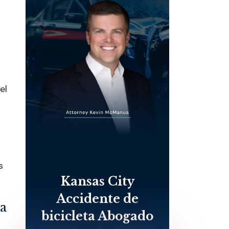
el
a
s
Kansas City
Accidente de
ta
bicicleta Abogado