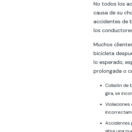
No todos los ac
causa de su cho
accidentes de b
los conductores
Muchos cliente
bicicleta despu
lo esperado, es
prolongada o cu
Colisión de
gira, se inco
Violaciones 
incorrectamen
Accidentes 
abre una pue