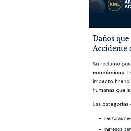
Daños que
Accidente 
Su reclamo pued
económicos
. 
impacto financ
humanas que las
Las categorías 
Facturas méd
Ingresos pe