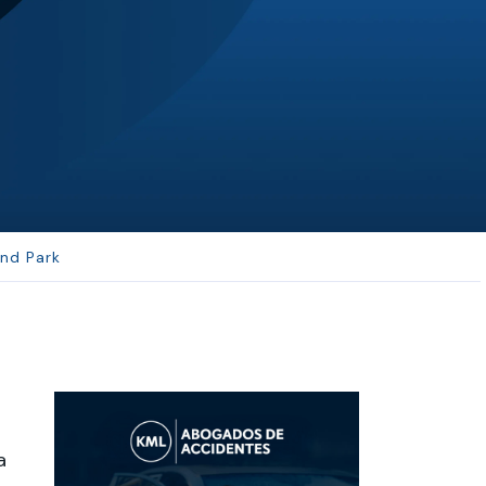
JL
Jerrica Lou
Samantha was super helpful in ...
and Park
a