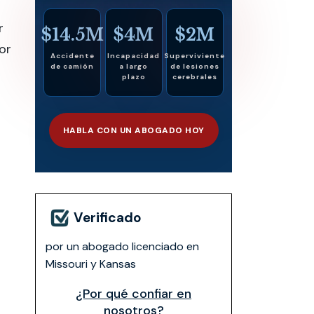
r
$14.5M
$4M
$2M
or
Accidente
Incapacidad
Superviviente
de camión
a largo
de lesiones
plazo
cerebrales
HABLA CON UN ABOGADO HOY
n
Verificado
por un abogado licenciado en
Missouri y Kansas
¿Por qué confiar en
nosotros?