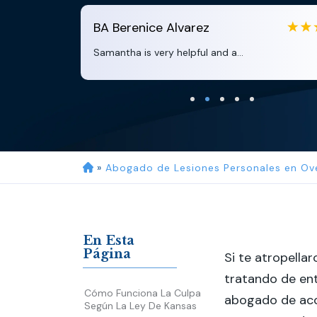
BA
Berenice Alvarez
Samantha is very helpful and a...
»
Abogado de Lesiones Personales en Ov
En Esta
Página
Si te atropellar
tratando de ent
Cómo Funciona La Culpa
abogado de acci
Según La Ley De Kansas