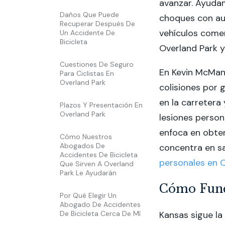
avanzar. Ayudam
Daños Que Puede
choques con au
Recuperar Después De
vehículos comer
Un Accidente De
Bicicleta
Overland Park 
Cuestiones De Seguro
En Kevin McMan
Para Ciclistas En
Overland Park
colisiones por 
en la carretera
Plazos Y Presentación En
Overland Park
lesiones person
enfoca en obte
Cómo Nuestros
Abogados De
concentra en sa
Accidentes De Bicicleta
personales en 
Que Sirven A Overland
Park Le Ayudarán
Cómo Funci
Por Qué Elegir Un
Abogado De Accidentes
De Bicicleta Cerca De Mí
Kansas sigue l