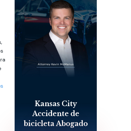
,
os
tra
e
es
Kansas City
Accidente de
bicicleta Abogado