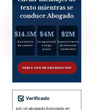
texto mientras se
conduce Abogado
$14.5M
$4M
$2M
Accidente
Incapacidad
Superviviente
de camión
a largo
de lesiones
plazo
cerebrales
HABLA CON UN ABOGADO HOY
Verificado
por un abogado licenciado en