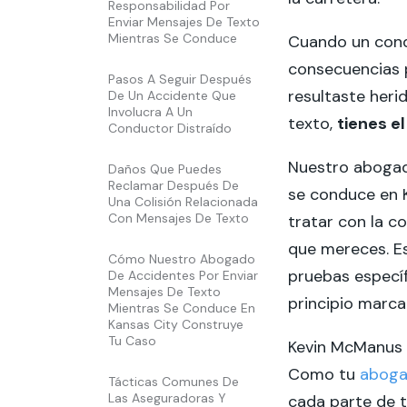
Responsabilidad Por
Enviar Mensajes De Texto
Mientras Se Conduce
Cuando un cond
consecuencias 
Pasos A Seguir Después
resultaste her
De Un Accidente Que
Involucra A Un
texto,
tienes e
Conductor Distraído
Nuestro abogad
Daños Que Puedes
Reclamar Después De
se conduce en K
Una Colisión Relacionada
Con Mensajes De Texto
tratar con la 
que mereces. Es
Cómo Nuestro Abogado
pruebas específ
De Accidentes Por Enviar
Mensajes De Texto
principio marca 
Mientras Se Conduce En
Kansas City Construye
Tu Caso
Kevin McManus L
Como tu
aboga
Tácticas Comunes De
Las Aseguradoras Y
cada parte de 