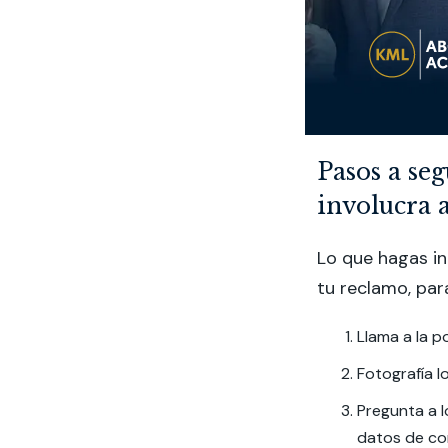
Pasos a se
involucra 
Lo que hagas i
tu reclamo, par
Llama a la p
Fotografía lo
Pregunta a l
datos de c