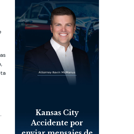
e
ras
,
eta
Kansas City
.
Accidente por
enviar mensajes de