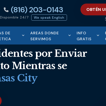
(816) 203-0143
OBTÉN U
Disponible 24/7
We speak English
AS DE
AREAS DONDE
INFO
CTICA
SERVIMOS
GRATIS
dentes por Enviar
to Mientras se
sas City