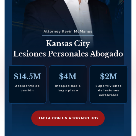
Kansas City
Lesiones Personales Abogado
$14.5M
$4M
$2M
Accidente de
Incapacidad a
Superviviente
camión
largo plazo
de lesiones
cerebrales
HABLA CON UN ABOGADO HOY