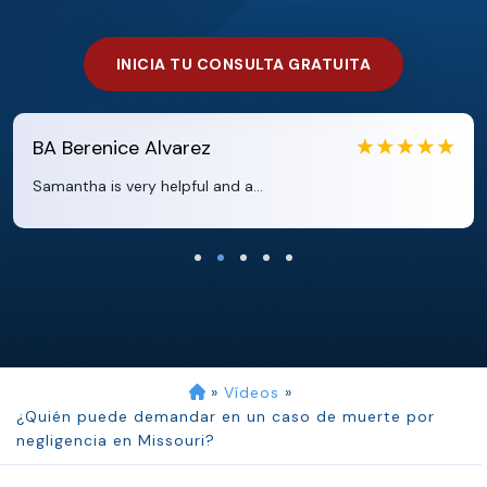
INICIA TU CONSULTA GRATUITA
e Alvarez
EB
Eboni B
ery helpful and a...
Clara extremely
»
Vídeos
»
¿Quién puede demandar en un caso de muerte por
negligencia en Missouri?