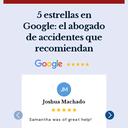
5 estrellas en
Google: el abogado
de accidentes que
recomiendan
JM
Joshua Machado
Samantha was of great help!
Sam
att