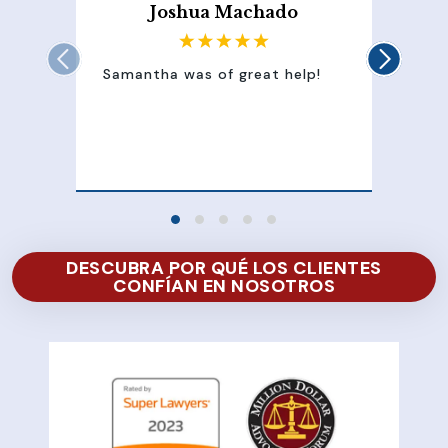
Joshua Machado
Samantha was of great help!
Sam
att
100
of 
DESCUBRA POR QUÉ LOS CLIENTES
CONFÍAN EN NOSOTROS