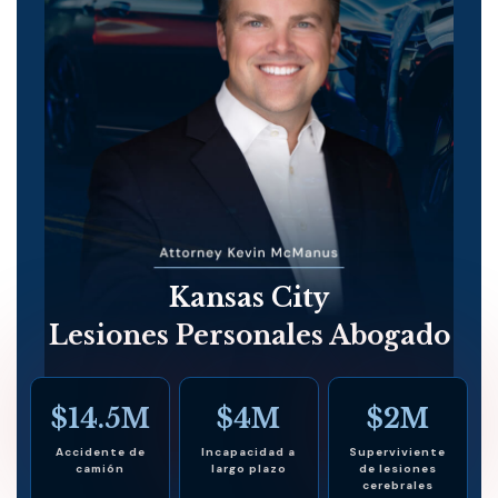
Kansas City
Lesiones Personales Abogado
$14.5M
$4M
$2M
Accidente de
Incapacidad a
Superviviente
camión
largo plazo
de lesiones
cerebrales