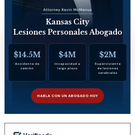
Kansas City
Lesiones Personales Abogado
$14.5M
$4M
$2M
Accidente de
Incapacidad a
Superviviente
camión
largo plazo
de lesiones
cerebrales
HABLA CON UN ABOGADO HOY