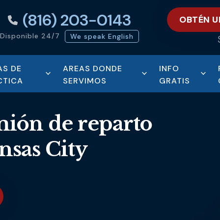
(816) 203-0143
OBTÉN U
Disponible 24/7
We speak English
AS DE
AREAS DONDE
INFO
CTICA
SERVIMOS
GRATIS
mión de reparto
nsas City