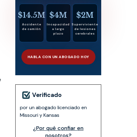
$14.5M
$4M
$2M
Accidente
Incapacidad
Superviviente
de camión
a largo
de lesiones
plazo
cerebrales
HABLA CON UN ABOGADO HOY
e
Verificado
por un abogado licenciado en
Missouri y Kansas
¿Por qué confiar en
nosotros?