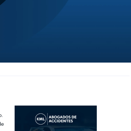
JL
Jerrica Lou
Samantha was super helpful in ...
o.
de