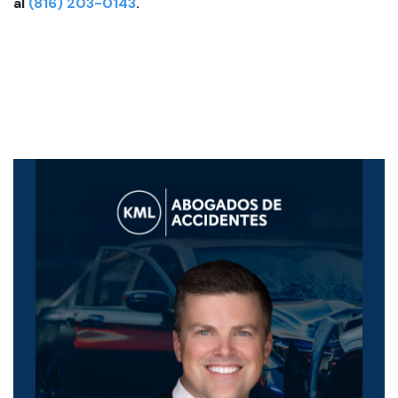
al
(816) 203-0143
.