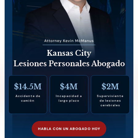
Kansas City
Lesiones Personales Abogado
$14.5M
$4M
$2M
Accidente de
Incapacidad a
Superviviente
camión
largo plazo
de lesiones
cerebrales
HABLA CON UN ABOGADO HOY