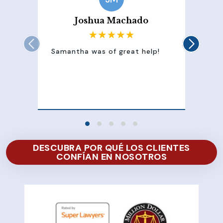
Joshua Machado
Samantha was of great help!
Sam
att
100
of 
DESCUBRA POR QUÉ LOS CLIENTES
CONFÍAN EN NOSOTROS