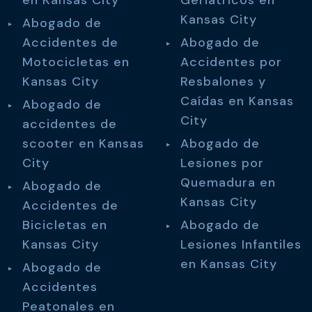
en Kansas City
Geriátricos en
Kansas City
Abogado de
Accidentes de
Abogado de
Motocicletas en
Accidentes por
Kansas City
Resbalones y
Caídas en Kansas
Abogado de
City
accidentes de
scooter en Kansas
Abogado de
City
Lesiones por
Quemadura en
Abogado de
Kansas City
Accidentes de
Bicicletas en
Abogado de
Kansas City
Lesiones Infantiles
en Kansas City
Abogado de
Accidentes
Peatonales en