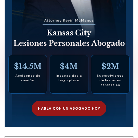
Kansas City
Lesiones Personales Abogado
$14.5M
$4M
$2M
Accidente de
Incapacidad a
Superviviente
camión
largo plazo
de lesiones
cerebrales
HABLA CON UN ABOGADO HOY