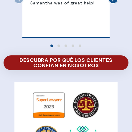
Samantha was of great help!
Sam
att
100
of 
DESCUBRA POR QUÉ LOS CLIENTES
CONFÍAN EN NOSOTROS