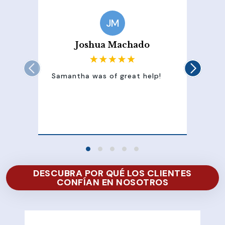
JM
Joshua Machado
Samantha was of great help!
Sam
att
100
of 
DESCUBRA POR QUÉ LOS CLIENTES
CONFÍAN EN NOSOTROS