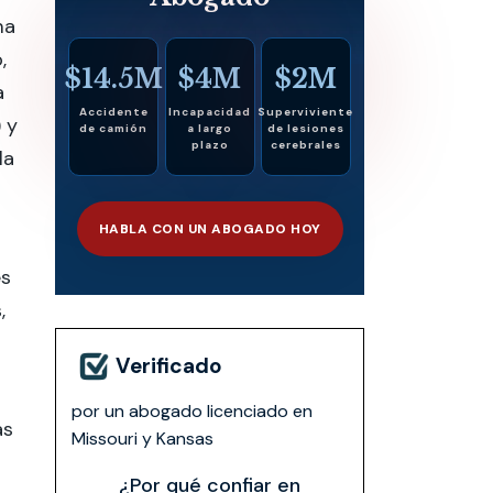
ma
,
$14.5M
$4M
$2M
a
Accidente
Incapacidad
Superviviente
 y
de camión
a largo
de lesiones
plazo
cerebrales
la
HABLA CON UN ABOGADO HOY
es
,
Verificado
por un abogado licenciado en
as
Missouri y Kansas
¿Por qué confiar en