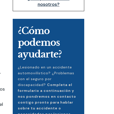
nosotros?
¿Cómo
podemos
ayudarte?
¿Lesionado en un accidente
r
automovilístico? ¿Problemas
con el seguro por
discapacidad?
Completa el
ios
formulario a continuación y
nos pondremos en contacto
contigo pronto para hablar
el
sobre tu accidente o