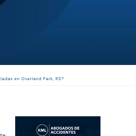
JL
Jerrica Lou
Samantha was super helpful in ...
ladas en Overland Park, KS?
nte