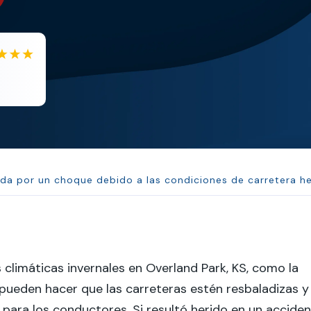
EB
Eboni Bowie
Clara extremely helpful and ve...
da por un choque debido a las condiciones de carretera he
 climáticas invernales en Overland Park, KS, como la
o, pueden hacer que las carreteras estén resbaladizas y
 para los conductores. Si resultó herido en un accide