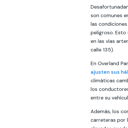
Desafortunadame
son comunes en 
las condiciones
peligroso. Esto
en las vías arte
calle 135).
En Overland Par
ajusten sus há
climáticas camb
los conductores
entre su vehícul
Además, los con
carreteras por 