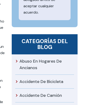
,
aceptar cualquier
acuerdo.
cho
ue
CATEGORÍAS DEL
BLOG
 un
 de
Abuso En Hogares De
Ancianos
ón
Accidente De Bicicleta
o
Accidente De Camión
de