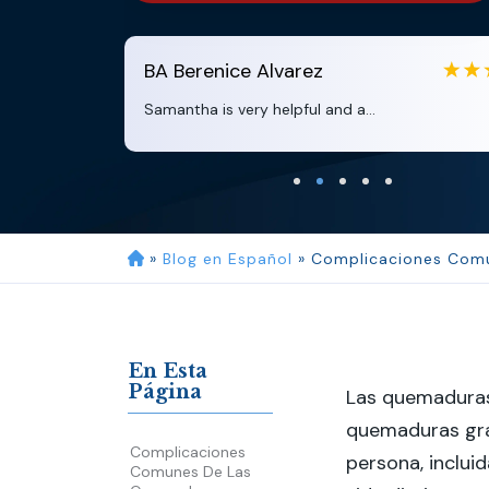
BA
Berenice Alvarez
Samantha is very helpful and a...
»
Blog en Español
»
Complicaciones Comu
En Esta
Página
Las quemaduras 
quemaduras gra
Complicaciones
persona, inclui
Comunes De Las