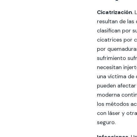
Cicatrización
.
resultan de las
clasifican por s
cicatrices por c
por quemaduras
sufrimiento su
necesitan injert
una víctima de 
pueden afectar s
moderna continú
los métodos act
con láser y otr
seguro.