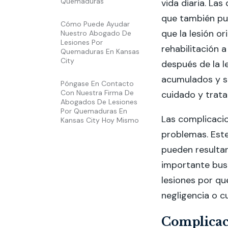
Quemaduras
vida diaria. La
que también pu
Cómo Puede Ayudar
que la lesión or
Nuestro Abogado De
Lesiones Por
rehabilitación 
Quemaduras En Kansas
City
después de la l
acumulados y sa
Póngase En Contacto
Con Nuestra Firma De
cuidado y trat
Abogados De Lesiones
Por Quemaduras En
Las complicaci
Kansas City Hoy Mismo
problemas. Este
pueden resulta
importante bus
lesiones por qu
negligencia o c
Complicac