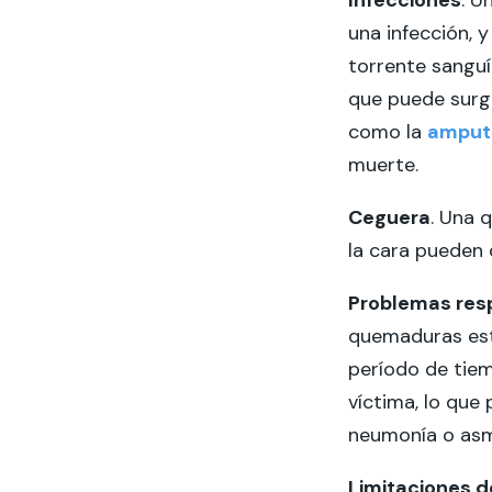
Infecciones
. U
una infección, 
torrente sanguí
que puede surgi
como la
amput
muerte.
Ceguera
. Una 
la cara pueden 
Problemas resp
quemaduras esté
período de tie
víctima, lo que
neumonía o asma,
Limitaciones d