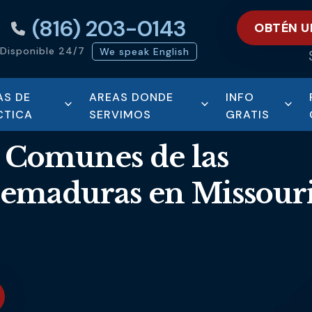
(816) 203-0143
OBTÉN U
Disponible 24/7
We speak English
AS DE
AREAS DONDE
INFO
CTICA
SERVIMOS
GRATIS
 Comunes de las
uemaduras en Missour