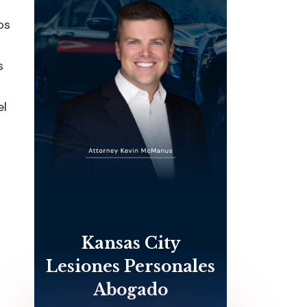
os
s
el
Kansas City
Lesiones Personales
Abogado