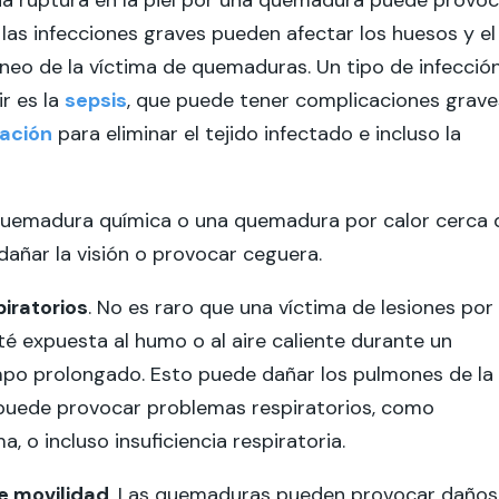
na ruptura en la piel por una quemadura puede provoc
y las infecciones graves pueden afectar los huesos y el
neo de la víctima de quemaduras. Un tipo de infecció
r es la
sepsis
, que puede tener complicaciones grave
ación
para eliminar el tejido infectado e incluso la
quemadura química o una quemadura por calor cerca 
dañar la visión o provocar ceguera.
iratorios
. No es raro que una víctima de lesiones por
 expuesta al humo o al aire caliente durante un
mpo prolongado. Esto puede dañar los pulmones de la
 puede provocar problemas respiratorios, como
 o incluso insuficiencia respiratoria.
e movilidad
. Las quemaduras pueden provocar daños