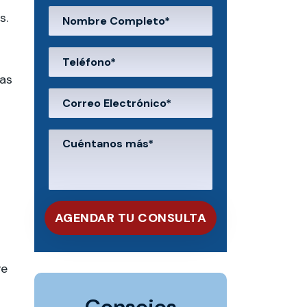
s.
has
ve