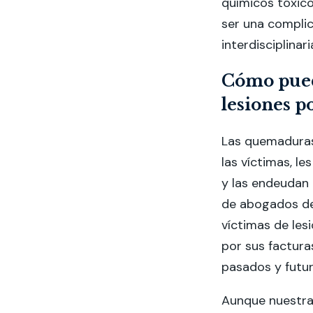
químicos tóxico
ser una compli
interdisciplinari
Cómo pued
lesiones 
Las quemaduras
las víctimas, le
y las endeudan 
de abogados de
víctimas de le
por sus factura
pasados y futur
Aunque nuestra