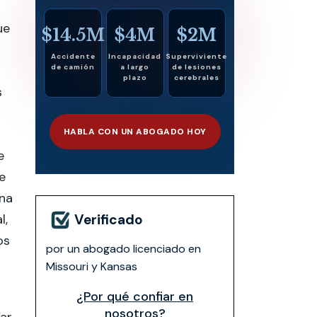
ue
$14.5M
$4M
$2M
Accidente
Incapacidad
Superviviente
de camión
a largo
de lesiones
plazo
cerebrales
s
HABLA CON UN ABOGADO HOY
e
e
ina
l,
Verificado
os
por un abogado licenciado en
Missouri y Kansas
¿Por qué confiar en
nosotros?