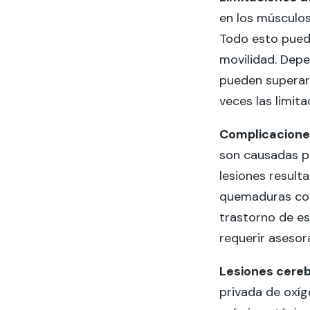
en los músculos
Todo esto puede
movilidad. Depe
pueden superars
veces las limit
Complicacione
son causadas po
lesiones result
quemaduras con
trastorno de e
requerir asesor
Lesiones cereb
privada de oxíg