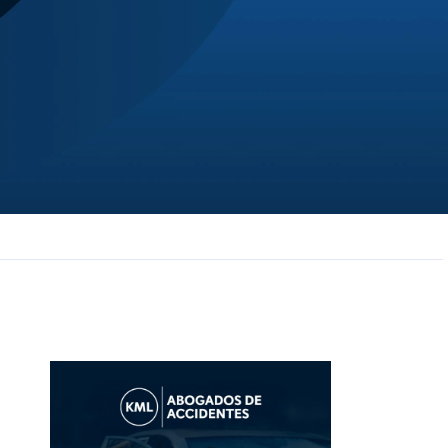
JL
Jerrica Lou
Samantha was super helpful in ...