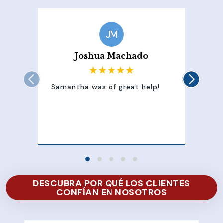
JM
Joshua Machado
Samantha was of great help!
Sam
att
100
of 
DESCUBRA POR QUÉ LOS CLIENTES
CONFÍAN EN NOSOTROS