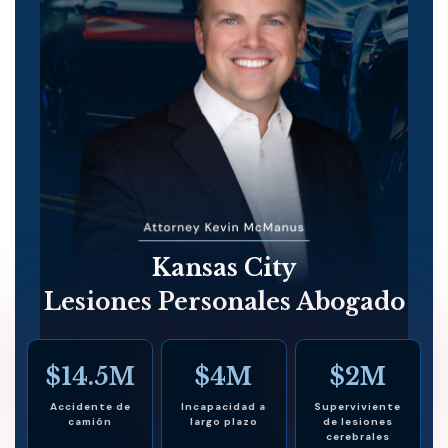
Kansas City
Lesiones Personales Abogado
$14.5M
$4M
$2M
Accidente de
Incapacidad a
Superviviente
camión
largo plazo
de lesiones
cerebrales