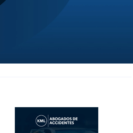
JL
Jerrica Lou
Samantha was super helpful in ...