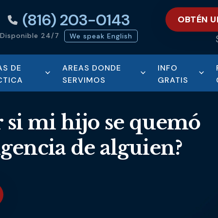
(816) 203-0143
OBTÉN U
Disponible 24/7
We speak English
AS DE
AREAS DONDE
INFO
CTICA
SERVIMOS
GRATIS
 si mi hijo se quemó
igencia de alguien?