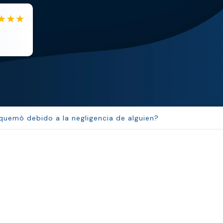
EB
Eboni Bowie
Clara extremely helpful and ve...
 quemó debido a la negligencia de alguien?