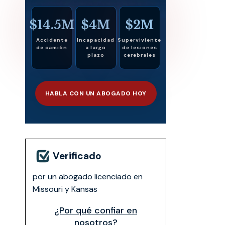
$14.5M
$4M
$2M
Accidente
Incapacidad
Superviviente
de camión
a largo
de lesiones
plazo
cerebrales
HABLA CON UN ABOGADO HOY
Verificado
por un abogado licenciado en
Missouri y Kansas
¿Por qué confiar en
nosotros?