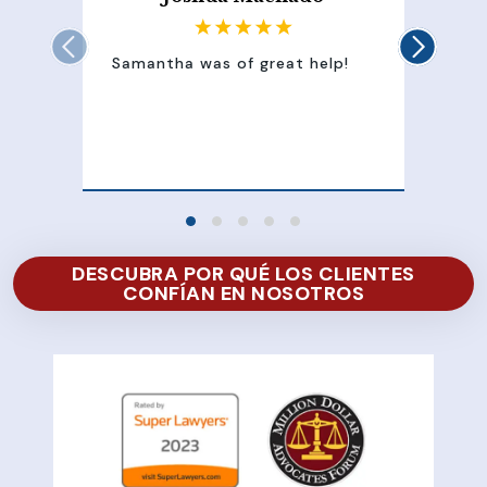
Samantha was of great help!
Sam
att
100
of 
DESCUBRA POR QUÉ LOS CLIENTES
CONFÍAN EN NOSOTROS