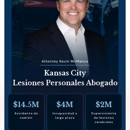
Kansas City
Lesiones Personales Abogado
$14.5M
$4M
$2M
Accidente de
Incapacidad a
Superviviente
camión
largo plazo
de lesiones
cerebrales