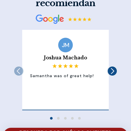
recomiendan
JM
Joshua Machado
Samantha was of great help!
Sam
att
100
of 