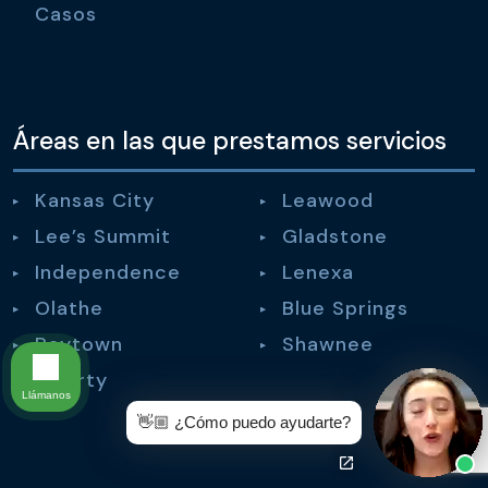
Casos
Áreas en las que prestamos servicios
Kansas City
Leawood
Lee’s Summit
Gladstone
Independence
Lenexa
Olathe
Blue Springs
Raytown
Shawnee
Liberty
Llámanos
👋🏼 ¿Cómo puedo ayudarte?