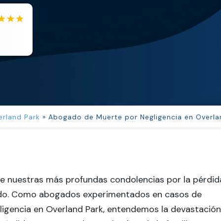
JL
Jerrica Lou
l and ve...
Samantha was super helpful
erland Park
»
Abogado de Muerte por Negligencia en Overla
te nuestras más profundas condolencias por la pérdid
ido. Como abogados experimentados en casos de
ligencia en Overland Park, entendemos la devastación