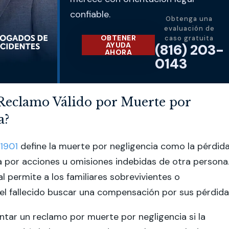
confiable.
Obtenga una
evaluación de
OBTENER
caso gratuita
AYUDA
(816) 203-
AHORA
0143
Reclamo Válido por Muerte por
a?
-1901
define la muerte por negligencia como la pérdid
 por acciones u omisiones indebidas de otra persona
l permite a los familiares sobrevivientes o
l fallecido buscar una compensación por sus pérdida
tar un reclamo por muerte por negligencia si la