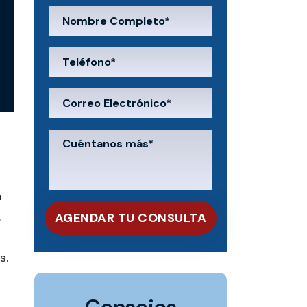
a
.
s.