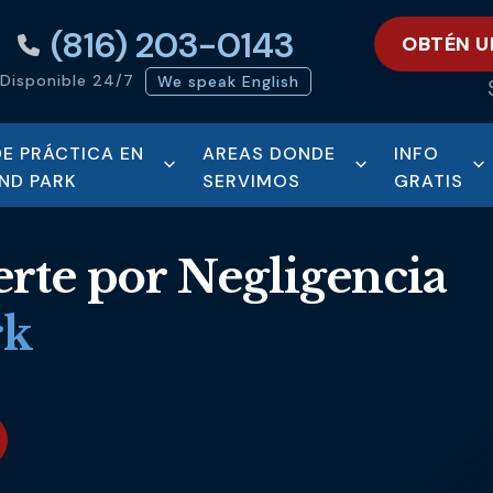
(816) 203-0143
OBTÉN U
Disponible 24/7
We speak English
DE PRÁCTICA EN
AREAS DONDE
INFO
ND PARK
SERVIMOS
GRATIS
rte por Negligencia
rk