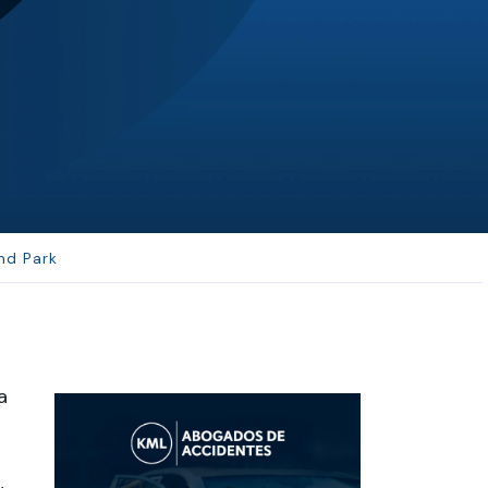
SH
Sepehr Haghi
 in ...
Best law firm in Kansas City a...
nd Park
a