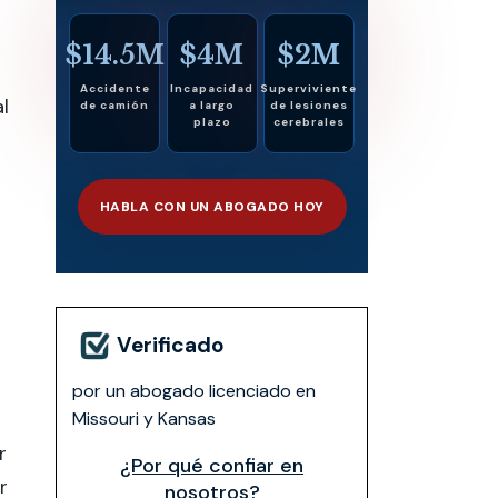
$14.5M
$4M
$2M
Accidente
Incapacidad
Superviviente
l
de camión
a largo
de lesiones
plazo
cerebrales
HABLA CON UN ABOGADO HOY
Verificado
por un abogado licenciado en
Missouri y Kansas
r
¿Por qué confiar en
r
nosotros?