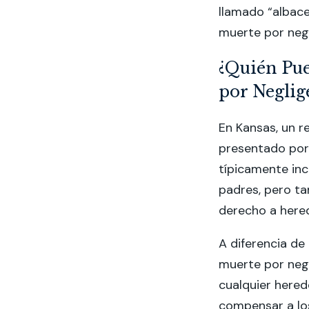
llamado “albac
muerte por negl
¿Quién Pu
por Neglig
En Kansas, un r
presentado po
típicamente inc
padres, pero t
derecho a hered
A diferencia de
muerte por negl
cualquier hered
compensar a los