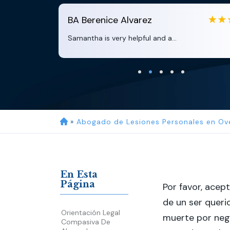
Alvarez
EB
Eboni Bowie
 helpful and a...
Clara extremely helpfu
»
Abogado de Lesiones Personales en Ov
En Esta
Página
Por favor, acep
de un ser quer
Orientación Legal
muerte por neg
Compasiva De