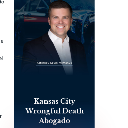
do
os
el
Kansas City
Wrongful Death
r
Abogado