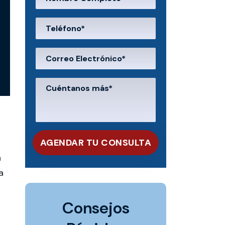
a
a
Consejos