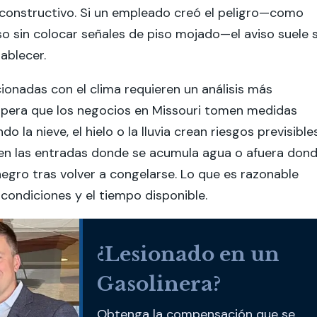
 constructivo. Si un empleado creó el peligro—como
so sin colocar señales de piso mojado—el aviso suele 
ablecer.
cionadas con el clima requieren un análisis más
espera que los negocios en Missouri tomen medidas
o la nieve, el hielo o la lluvia crean riesgos previsibles
en las entradas donde se acumula agua o afuera don
negro tras volver a congelarse. Lo que es razonable
condiciones y el tiempo disponible.
¿Lesionado en un
Gasolinera?
Obtenga la compensación que se