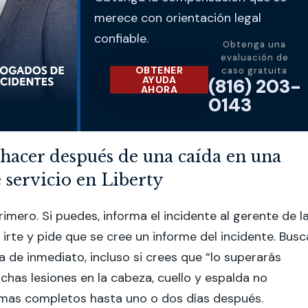
merece con orientación legal
confiable.
Obtenga una
evaluación de
OBTENER
caso gratuita
AYUDA
(816) 203-
AHORA
0143
hacer después de una caída en una
 servicio en Liberty
rimero. Si puedes, informa el incidente al gerente de l
 irte y pide que se cree un informe del incidente. Busc
 de inmediato, incluso si crees que “lo superarás
has lesiones en la cabeza, cuello y espalda no
mas completos hasta uno o dos días después.