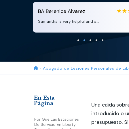
BA
Berenice Alvarez
Samantha is very helpful and a...
»
Abogado de Lesiones Personales de Lib
En Esta
Página
Una caída sobre
introducido o u
Por Qué Las Estaciones
presupuesto. S
De Servicio En Liberty