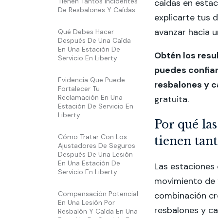
Tienen Tantos Incidentes
caídas en estac
De Resbalones Y Caídas
explicarte tus
avanzar hacia 
Qué Debes Hacer
Después De Una Caída
En Una Estación De
Obtén los res
Servicio En Liberty
puedes confia
Evidencia Que Puede
resbalones y c
Fortalecer Tu
Reclamación En Una
gratuita.
Estación De Servicio En
Liberty
Por qué las
Cómo Tratar Con Los
tienen tant
Ajustadores De Seguros
Después De Una Lesión
En Una Estación De
Las estaciones 
Servicio En Liberty
movimiento de v
Compensación Potencial
combinación cr
En Una Lesión Por
resbalones y c
Resbalón Y Caída En Una