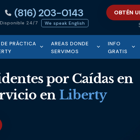
(816) 203-0143
OBTÉN U
Disponible 24/7
We speak English
 DE PRÁCTICA
AREAS DONDE
INFO
ERTY
SERVIMOS
GRATIS
dentes por Caídas en
ervicio en
Liberty