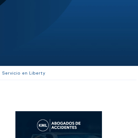
JL
Jerrica Lou
Samantha was super helpful in ...
Servicio en Liberty