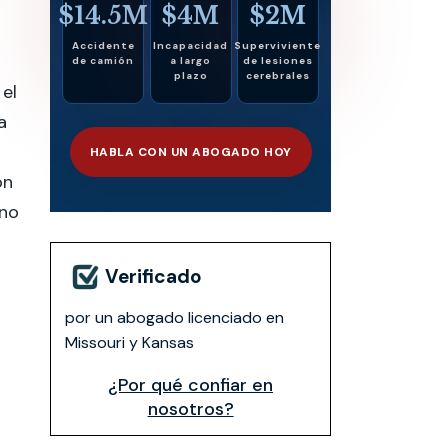
$14.5M
$4M
$2M
Accidente
Incapacidad
Superviviente
de camión
a largo
de lesiones
plazo
cerebrales
 el
a
HABLA CON UN ABOGADO HOY
ón
 no
Verificado
por un abogado licenciado en
Missouri y Kansas
¿Por qué confiar en
nosotros?