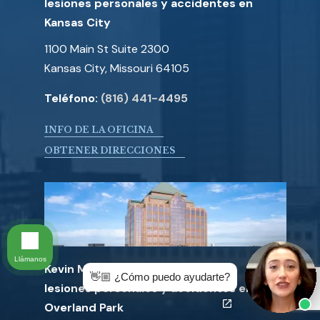
lesiones personales y accidentes en
Kansas City
1100 Main St Suite 2300
Kansas City, Missouri 64105
Teléfono:
(816) 441-4495
INFO DE LA OFICINA
OBTENER DIRECCIONES
Llámanos
Kevin McManus Law: Abogados de
👋🏼 ¿Cómo puedo ayudarte?
lesiones personales y accidentes en
Overland Park