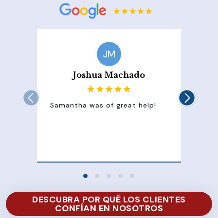
JM
Joshua Machado
Samantha was of great help!
Sam
att
100
of 
DESCUBRA POR QUÉ LOS CLIENTES
CONFÍAN EN NOSOTROS