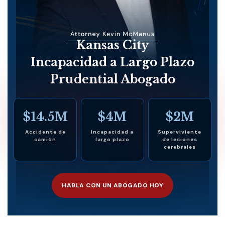
Kansas City
Incapacidad a Largo Plazo
Prudential Abogado
$14.5M
$4M
$2M
Accidente de
Incapacidad a
Superviviente
camión
largo plazo
de lesiones
cerebrales
HABLA CON UN ABOGADO HOY