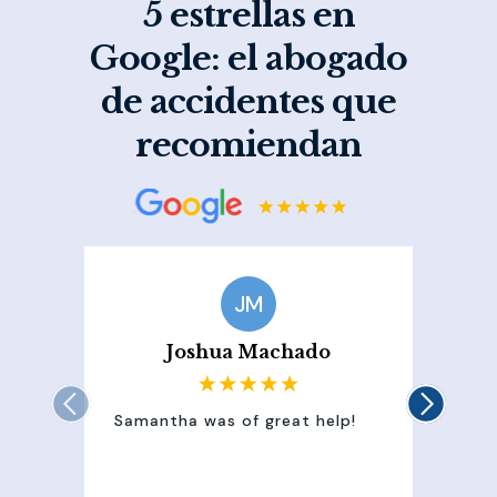
5 estrellas en
Google: el abogado
de accidentes que
recomiendan
JM
Joshua Machado
Samantha was of great help!
Sam
att
100